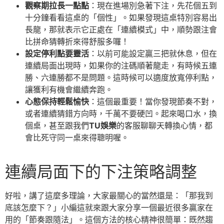
觀察期拉長一點點
：現在進場別急著下注，先花個五到
十分鐘看看這桌的「個性」。如果發現這桌特別容易出
長龍，那就表示它正處在「連續模式」中，順勢跟注會
比拼命猜轉折來得舒服多囉！
設定停利點要靈活
：以前可能設定贏三把就休息，但在
連續局面出現時，如果你的注碼順著龍走，有時候五連
勝、六連勝都不是問題。這時候可以適度放寬停利點，
讓獲利有機會繼續奔跑。
心態保持輕鬆愉快
：這個最重要！當你發現節奏不對，
或者連續猜錯方向時，千萬不要硬凹。起來喝口水，換
個桌，甚至跟我們
TU娛樂
的客服聊聊天轉換心情，都
會比死守同一桌來得聰明喔。
連續局面下的下注策略調整
好啦，講了這麼多理論，大家最關心的當然還是：「那我到
底該怎麼下？」小編這就來跟大家分享一個最近很多贏家在
用的「節奏跟隨法」。這個方法的核心精神很簡單：既然趨