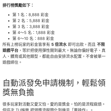
排行榜獎勵如下：
第 1 名：8,888 彩金
第 2 名：5,888 彩金
第 3 名：3,888 彩金
第 4～5 名：1,888 彩金
第 6～10 名：888 彩金
所有上榜玩家的彩金皆享有
5 倍流水
即可出款，而且
不限
遊戲平台
，等於把使用彈性開到最大。無論你偏好電子、真
人、體育或其他類型，都能自由安排流水配置，不會被單一
遊戲綁住。
自動派發免申請機制，輕鬆領
獎無負擔
很多玩家對活動又愛又怕，愛的是獎金，怕的是流程麻煩。
但這次 TU娛樂 把領獎流程簡化到幾乎「零操作」。