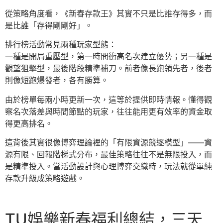
從策略角度看，《新春存款王》其實不只是比誰存得多，而
是比誰「存得剛剛好」。
排行榜活動常見兩種玩家型態：
一種是開局重壓型，第一時間衝高名次建立優勢；另一種是
觀望狙擊型，最後階段精準補刀。前者像長跑領先者，後者
則像短跑爆發者，各有勝算。
由於榜單每兩小時更新一次，這等於提供即時情報。懂得觀
察名次落差與時間節點的玩家，往往能用更有效率的資金取
得更高排名。
這背後其實很像博弈理論裡的「有限資源競逐模型」——資
源有限、回報階梯式分布，最佳策略往往不是無限投入，而
是精準投入。當活動設計與心理博弈交織時，玩法就從單純
存款升級成策略遊戲。
TU娛樂新春福利總結，三天