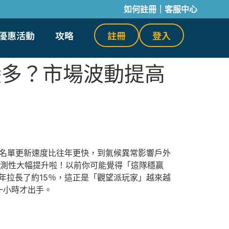
如何註冊｜客服中心
優惠活動
攻略
註冊
登入
變多？市場波動提高
病名單更新速度比往年更快，到氣候異常影響戶外
預測性大幅提升啦！以前你可能覺得「這隊穩贏
年拉長了約15％，這正是「觀望派玩家」越來越
一小時才出手。