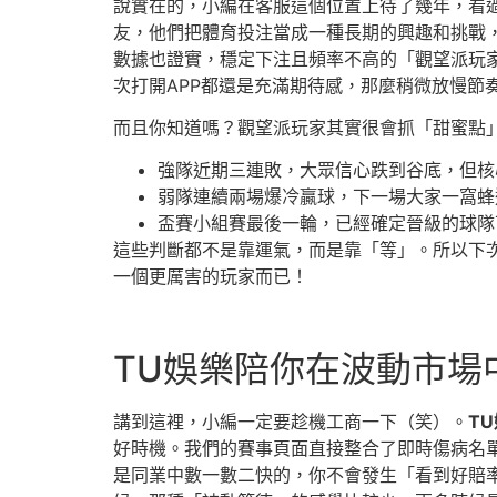
說實在的，小編在客服這個位置上待了幾年，看
友，他們把體育投注當成一種長期的興趣和挑戰，
數據也證實，穩定下注且頻率不高的「觀望派玩
次打開APP都還是充滿期待感，那麼稍微放慢節
而且你知道嗎？觀望派玩家其實很會抓「甜蜜點
強隊近期三連敗，大眾信心跌到谷底，但核
弱隊連續兩場爆冷贏球，下一場大家一窩蜂
盃賽小組賽最後一輪，已經確定晉級的球隊
這些判斷都不是靠運氣，而是靠「等」。所以下次
一個更厲害的玩家而已！
TU娛樂陪你在波動市場
講到這裡，小編一定要趁機工商一下（笑）。
T
好時機。我們的賽事頁面直接整合了即時傷病名
是同業中數一數二快的，你不會發生「看到好賠