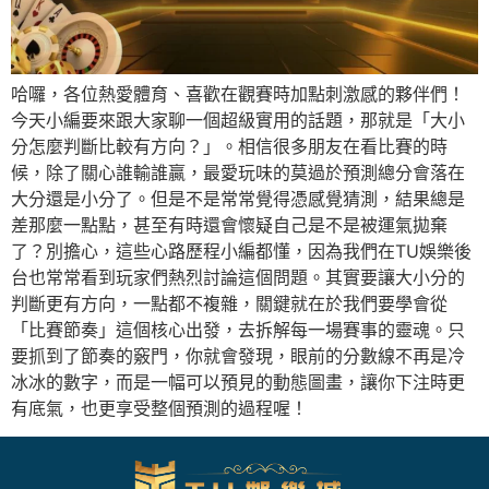
哈囉，各位熱愛體育、喜歡在觀賽時加點刺激感的夥伴們！
今天小編要來跟大家聊一個超級實用的話題，那就是「大小
分怎麼判斷比較有方向？」。相信很多朋友在看比賽的時
候，除了關心誰輸誰贏，最愛玩味的莫過於預測總分會落在
大分還是小分了。但是不是常常覺得憑感覺猜測，結果總是
差那麼一點點，甚至有時還會懷疑自己是不是被運氣拋棄
了？別擔心，這些心路歷程小編都懂，因為我們在TU娛樂後
台也常常看到玩家們熱烈討論這個問題。其實要讓大小分的
判斷更有方向，一點都不複雜，關鍵就在於我們要學會從
「比賽節奏」這個核心出發，去拆解每一場賽事的靈魂。只
要抓到了節奏的竅門，你就會發現，眼前的分數線不再是冷
冰冰的數字，而是一幅可以預見的動態圖畫，讓你下注時更
有底氣，也更享受整個預測的過程喔！