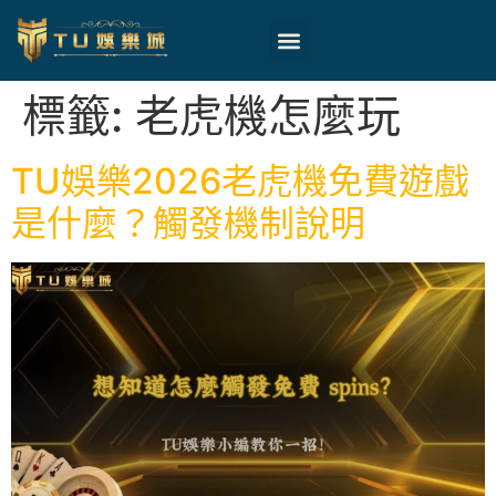
標籤:
老虎機怎麼玩
TU娛樂2026老虎機免費遊戲
是什麼？觸發機制說明