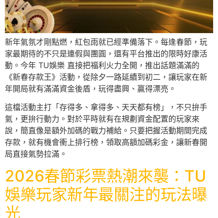
新年氣氛才剛點燃，紅包雨就已經準備落下。每逢春節，玩
家最期待的不只是連假與團圓，還有平台推出的限時好康活
動。今年 TU娛樂 直接把福利火力全開，推出話題滿滿的
《新春存款王》活動，從除夕一路延續到初二，讓玩家在新
年開局就有滿滿資金後盾，玩得盡興、贏得漂亮。
這檔活動主打「存得多、拿得多、天天都有榜」，不只拚手
氣，更拚行動力。對於平時就有在規劃資金配置的玩家來
說，簡直像是額外加碼的戰力補給。只要把握活動期間完成
存款，就有機會衝上排行榜，領取高額加碼彩金，讓新春開
局直接氣勢拉滿。
2026春節彩票熱潮來襲：TU
娛樂玩家新年最關注的玩法曝
光